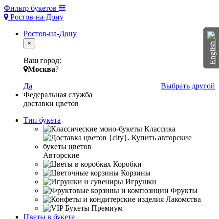
Фильтр букетов
Ростов-на-Дону
Ростов-на-Дону
×
English
Ваш город:
Москва
?
Да
Выбрать другой
Федеральная служба
доставки цветов
Тип букета
Классика
Авторские
Коробки
Корзины
Игрушки
Фрукты
Лакомства
Премиум
Цветы в букете